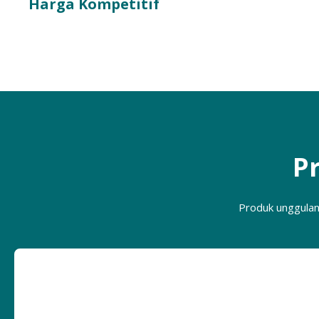
Harga Kompetitif
P
Produk unggulan