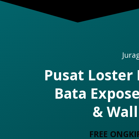
Jura
Pusat Loster
Bata Expose
& Wall
FREE ONGKI