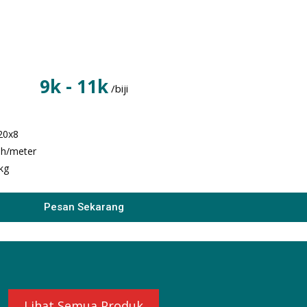
9k - 11k
/biji
20x8
bh/meter
 kg
Pesan Sekarang
Lihat Semua Produk