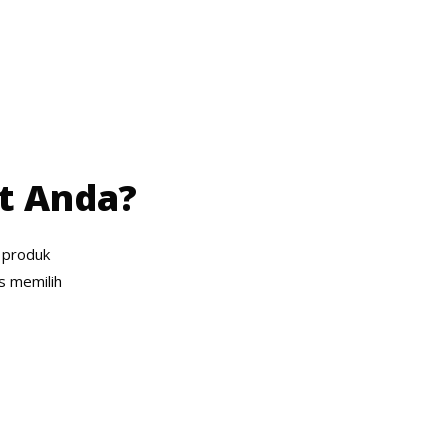
at Anda?
 produk
s memilih