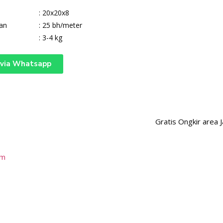
: 20x20x8
an
: 25 bh/meter
: 3-4 kg
 via Whatsapp
Gratis Ongkir area 
om